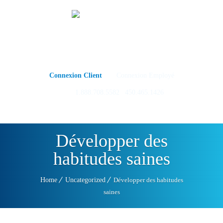
Menu
Connexion Client
-
Connexion Employé
Tel:
1.888.708.5582
|
450.465.1426
Développer des
habitudes saines
Home
Uncategorized
Développer des habitudes
saines